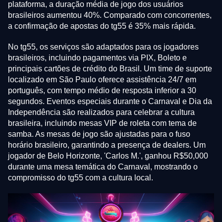
plataforma, a duração média de jogo dos usuários
brasileiros aumentou 40%. Comparado com concorrentes,
a confirmação de apostas do tg55 é 35% mais rápida.
No tg55, os serviços são adaptados para os jogadores
brasileiros, incluindo pagamentos via PIX, Boleto e
principais cartões de crédito do Brasil. Um time de suporte
localizado em São Paulo oferece assistência 24/7 em
português, com tempo médio de resposta inferior a 30
segundos. Eventos especiais durante o Carnaval e Dia da
Independência são realizados para celebrar a cultura
brasileira, incluindo mesas VIP de roleta com tema de
samba. As mesas de jogo são ajustadas para o fuso
horário brasileiro, garantindo a presença de dealers. Um
jogador de Belo Horizonte, 'Carlos M.', ganhou R$50,000
durante uma mesa temática do Carnaval, mostrando o
compromisso do tg55 com a cultura local.