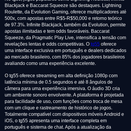
Blackjack e Baccarat Squeeze são destaques. Lightning
Roulette, da Evolution Gaming, oferece multiplicadores até
500x, com apostas entre R$5-R$50,000 e retorno teórico
de 97.3%. Infinite Blackjack, também da Evolution, permite
apostas ilimitadas e tem odds favoráveis. Baccarat
Squeeze, da Pragmatic Play Live, intensifica a tensão com
revelações lentas e odds competitivas. O
tg55
oferece
uma interface exclusiva em português e dealers dedicados
ao mercado brasileiro, com 85% dos jogadores brasileiros
avaliando como uma experiência excelente.
O tg55 oferece streaming em alta definição 1080p com
latência mínima de 0.5 segundos e até 8 ângulos de
câmera para uma experiência imersiva. O áudio 3D cria
um ambiente sonoro envolvente. A plataforma é projetada
para facilidade de uso, com funções como troca de mesa
com um clique e rastreamento de histórico de jogos.
Totalmente compatível com dispositivos móveis Android e
iOS, o tg55 apresenta uma interface completa em
português e sistema de chat. Após a atualização da