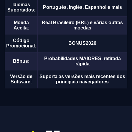
Idiomas
Português, Inglês, Espanhol e mais
Suportados:
Moeda
Real Brasileiro (BRL) e várias outras
Aceita:
moedas
Código
BONUS2026
Promocional:
Probabilidades MAIORES, retirada
Bônus:
rápida
Versão de
Suporta as versões mais recentes dos
Software:
principais navegadores