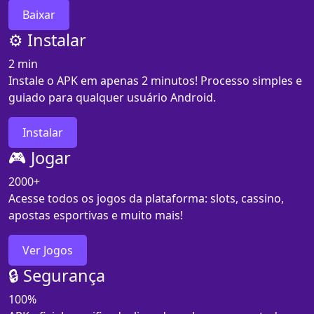
Baixar
⚙️ Instalar
2 min
Instale o APK em apenas 2 minutos! Processo simples e
guiado para qualquer usuário Android.
Instalar
🎮 Jogar
2000+
Acesse todos os jogos da plataforma: slots, cassino,
apostas esportivas e muito mais!
Ver Jogos
🔒 Segurança
100%