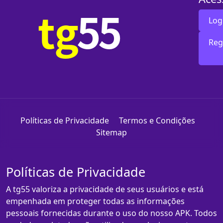
Log
Reg
Políticas de Privacidade
Termos e Condições
Sitemap
Políticas de Privacidade
A tg55 valoriza a privacidade de seus usuários e está
empenhada em proteger todas as informações
pessoais fornecidas durante o uso do nosso APK. Todos