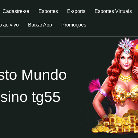
Cadastre-se
Esportes
E-sports
Esportes Virtuais
 ao vivo
Baixar App
Promoções
asto Mundo
sino tg55