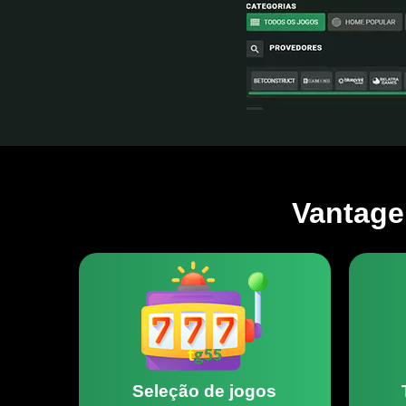
Vantage
Seleção de jogos