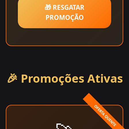
🎁 RESGATAR
PROMOÇÃO
🎉 Promoções Ativas