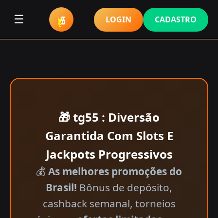
☰
LOGIN
CADASTRO
🎁 tg55 : Diversão
Garantida Com Slots E
Jackpots Progressivos
💰
As melhores promoções do
Brasil!
Bônus de depósito,
cashback semanal, torneios