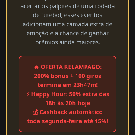
acertar os palpites de uma rodada
de futebol, esses eventos
adicionam uma camada extra de
emoção e a chance de ganhar
prêmios ainda maiores.
🔥 OFERTA RELÂMPAGO:
200% bônus + 100 giros
termina em 23h47m!
⚡ Happy Hour: 50% extra das
18h às 20h hoje
💰 Cashback automático
toda segunda-feira até 15%!