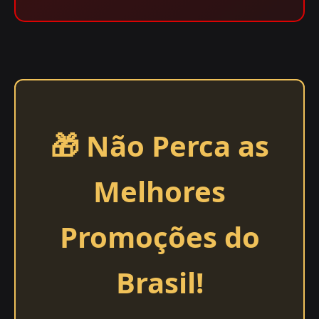
🎁 Não Perca as
Melhores
Promoções do
Brasil!