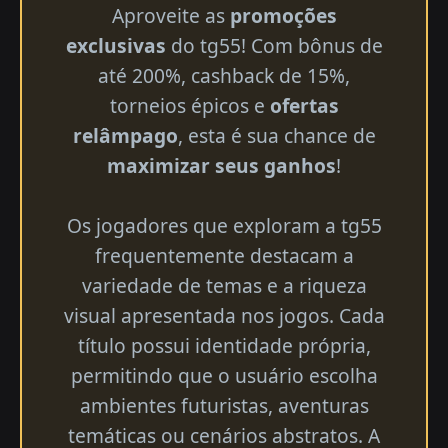
Aproveite as
promoções
exclusivas
do tg55! Com bônus de
até 200%, cashback de 15%,
torneios épicos e
ofertas
relâmpago
, esta é sua chance de
maximizar seus ganhos
!
Os jogadores que exploram a tg55
frequentemente destacam a
variedade de temas e a riqueza
visual apresentada nos jogos. Cada
título possui identidade própria,
permitindo que o usuário escolha
ambientes futuristas, aventuras
temáticas ou cenários abstratos. A