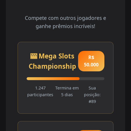
Compete com outros jogadores e
ganhe prêmios incríveis!
🎰 Mega Slots
R$
50.000
Championship
1.247
Termina em
Sua
participantes
5 dias
posição:
#89