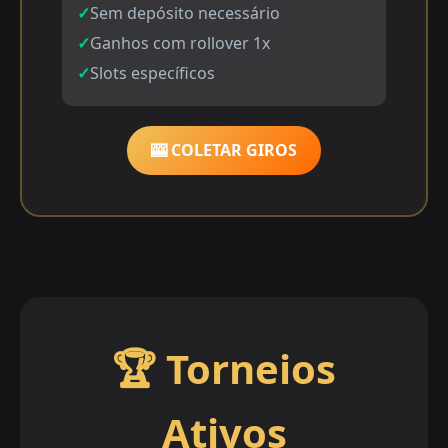
Sem depósito necessário
Ganhos com rollover 1x
Slots específicos
🎰 COLETAR GIROS
🏆 Torneios
Ativos