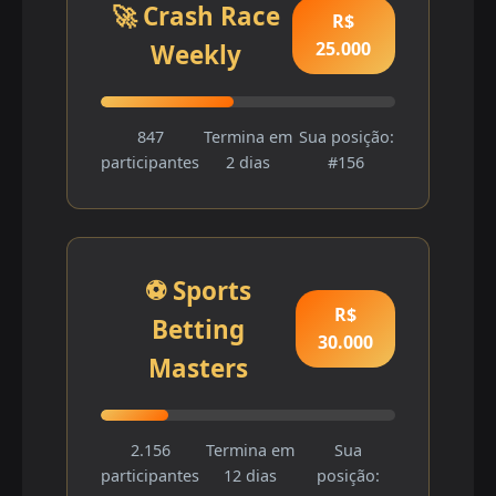
🚀 Crash Race
R$
25.000
Weekly
847
Termina em
Sua posição:
participantes
2 dias
#156
⚽ Sports
R$
Betting
30.000
Masters
2.156
Termina em
Sua
participantes
12 dias
posição: