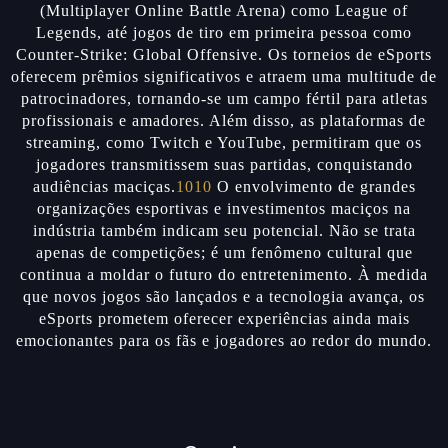
(Multiplayer Online Battle Arena) como League of
Legends, até jogos de tiro em primeira pessoa como
Counter-Strike: Global Offensive. Os torneios de eSports
oferecem prêmios significativos e atraem uma multitude de
patrocinadores, tornando-se um campo fértil para atletas
profissionais e amadores. Além disso, as plataformas de
streaming, como Twitch e YouTube, permitiram que os
jogadores transmitissem suas partidas, conquistando
audiências maciças.
1010
O envolvimento de grandes
organizações esportivas e investimentos maciços na
indústria também indicam seu potencial. Não se trata
apenas de competições; é um fenômeno cultural que
continua a moldar o futuro do entretenimento. À medida
que novos jogos são lançados e a tecnologia avança, os
eSports prometem oferecer experiências ainda mais
emocionantes para os fãs e jogadores ao redor do mundo.