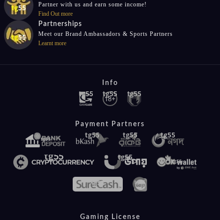
Partner with us and earn some income!
Find Out more
Partnerships
Meet our Brand Ambassadors & Sports Partners
Learnt more
Info
Payment Partners
Gaming License