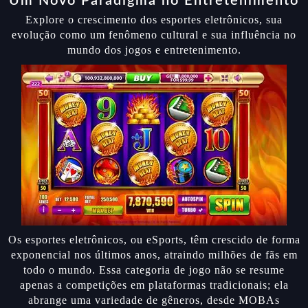
Um Novo Paradigma no Entretenimento
Explore o crescimento dos esportes eletrônicos, sua
evolução como um fenômeno cultural e sua influência no
mundo dos jogos e entretenimento.
Os esportes eletrônicos, ou eSports, têm crescido de forma
exponencial nos últimos anos, atraindo milhões de fãs em
todo o mundo. Essa categoria de jogo não se resume
apenas a competições em plataformas tradicionais; ela
abrange uma variedade de gêneros, desde MOBAs