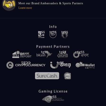
Meet our Brand Ambassadors & Sports Partners
Learnt more
Info
Payment Partners
Gaming License