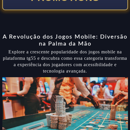
A Revolução dos Jogos Mobile: Diversão
na Palma da Mão
Explore a crescente popularidade dos jogos mobile na
plataforma tg55 e descubra como essa categoria transforma
a experiência dos jogadores com acessibilidade e
tecnologia avançada.