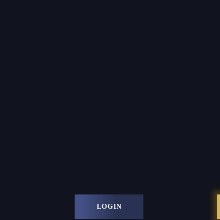
LOGIN