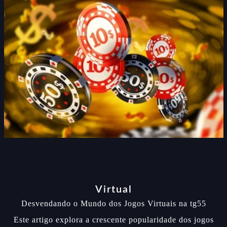
Virtual
Desvendando o Mundo dos Jogos Virtuais na tg55
Este artigo explora a crescente popularidade dos jogos