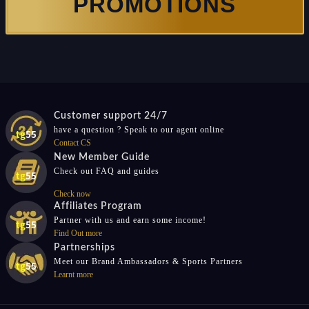
PROMOTIONS
Customer support 24/7
have a question ? Speak to our agent online
Contact CS
New Member Guide
Check out FAQ and guides
Check now
Affiliates Program
Partner with us and earn some income!
Find Out more
Partnerships
Meet our Brand Ambassadors & Sports Partners
Learnt more