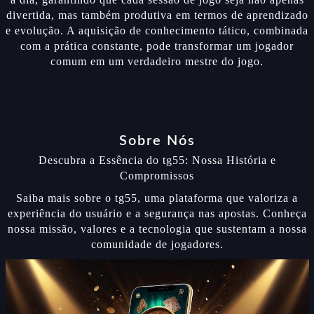
divertida, mas também produtiva em termos de aprendizado
e evolução. A aquisição de conhecimento tático, combinada
com a prática constante, pode transformar um jogador
comum em um verdadeiro mestre do jogo.
Sobre Nós
Descubra a Essência do tg55: Nossa História e
Compromissos
Saiba mais sobre o tg55, uma plataforma que valoriza a
experiência do usuário e a segurança nas apostas. Conheça
nossa missão, valores e a tecnologia que sustentam a nossa
comunidade de jogadores.