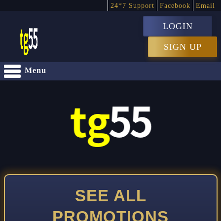
24*7 Support
Facebook
Email
LOGIN
SIGN UP
Menu
SEE ALL
PROMOTIONS